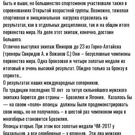
быть и выше, но большинство спортсменок участвовали также в
соревнованиях Открытой возрастной группы. Возможно, тяжелая
спортивная и эмоциональная нагрузка отразилась на
результатах, как в отдельных дисциплинах, так и на общем итоге
первенства мира. На деле этот экипаж, конечно, достоин
большего.
Отлично выступил экипаж Юниоров до 23 из Горно-Алтайска
(тренеры Свиридов А. и Вожаков С.) Они – безусловные чемпионы
первенства мира. Одна бронзовая и четыре золотые медали их
итоговый и очень высокий результат. Обидно только за бронзу в
спринте…
О результатах наших международных соперников.
По традиции последних 10 лет за титул сильнейшего мужского
экипажа борются две страны – Бразилия и Япония. Казалось бы
— на своем «поле» японцы должны были продемонстрировать
свою мощь, но не получилось – в шестой раз чемпионом мира в
многоборье становится Бразилия.
Японцы вторые. При этом все золотые медали ЧМ-2017 у
бразильцев, а все серебряные – у японцев. Эти два мужских