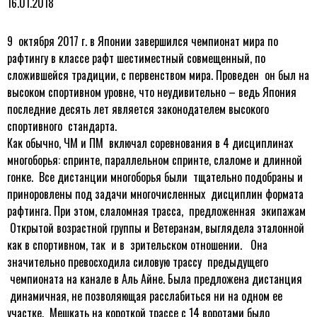
16.01.2018
9 октября 2017 г. в Японии завершился чемпионат мира по
рафтингу в классе рафт шестиместный совмещенный, по
сложившейся традиции, с первенством мира. Проведен он был на
высоком спортивном уровне, что неудивительно – ведь Япония
последние десять лет является законодателем высокого
спортивного стандарта.
Как обычно, ЧМ и ПМ включал соревнования в 4 дисциплинах
многоборья: спринте, параллельном спринте, слаломе и длинной
гонке. Все дистанции многоборья были тщательно подобраны и
приноровлены под задачи многочисленных дисциплин формата
рафтинга. При этом, слаломная трасса, предложенная экипажам
Открытой возрастной группы и Ветеранам, выглядела эталонной
как в спортивном, так и в зрительском отношении. Она
значительно превосходила силовую трассу предыдущего
чемпионата на канале в Аль Айне. Была предложена дистанция
динамичная, не позволяющая расслабиться ни на одном ее
участке. Мешкать на короткой трассе с 14 воротами было