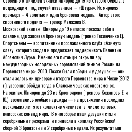
Особенно отличился экипаж юниорок до 19 из Старого Оскола, с
подходящим под случай названием – «Штурм». Их мировая
премьера – 4 золотые и одна бронзовая медаль. Автор этого
спортивного подвига — тренер Малахова В.
Московский экипаж Юниоры до 19 неплохо показал себя в
слаломе, где завоевал бронзовую медаль (тренер Теслюченко Е).
Спортсмены — воспитанники прославленного клуба «Азимут»,
славу которого создал и продолжает поддерживать Валентин
Абрамович Лурье. Именно его питомцы открыли эру
международных молодежных соревнований гимном России на
Первенстве мира- 2010. Позже были победы и у девушек — они
стали золотыми призерами второго Первенства мира в Чехии(2012
г.), уверенно обойдя тогда в Слаломе чешских спортсменок.
На экипаж Юниорок до 23 из Красноярска (тренеры Кожановы Е. и
Ю.) возлагались особые надежды — на протяжении последних
нескольких лет этот коллектив числится в числе топовых
юниорских команд мира. В многоборье наши девушки стали
серебряными призерами и принесли в копилку Российской
сборной 3 бронзовые и 2 серебряные медали. Их результат мог