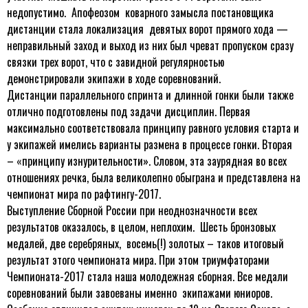
недопустимо. Апофеозом коварного замысла постановщика
дистанции стала локализация девятых ворот прямого хода —
неправильный заход и выход из них был чреват пропуском сразу
связки трех ворот, что с завидной регулярностью
демонстрировали экипажи в ходе соревнований.
Дистанции параллельного спринта и длинной гонки были также
отлично подготовлены под задачи дисциплин. Первая
максимально соответствовала принципу равного условия старта и
у экипажей имелись варианты размена в процессе гонки. Вторая
– «принципу изнурительности». Словом, эта заурядная во всех
отношениях речка, была великолепно обыграна и представлена на
чемпионат мира по рафтингу-2017.
Выступление Сборной России при неоднозначности всех
результатов оказалось, в целом, неплохим. Шесть бронзовых
медалей, две серебряных, восемь(!) золотых – таков итоговый
результат этого чемпионата мира. При этом триумфаторами
Чемпионата-2017 стала наша молодежная сборная. Все медали
соревнований были завоеваны именно экипажами юниоров.