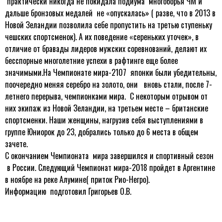
практически никогда не покидала подиума многоборья ЧМ и
дальше бронзовых медалей не «опускалась» ( разве, что в 2013 в
Новой Зеландии позволила себе пропустить на третью ступеньку
чешских спортсменок). А их поведение «сереньких уточек», в
отличие от бравады лидеров мужских соревнований, делают их
бесспорные многолетние успехи в рафтинге еще более
значимыми.На Чемпионате мира-2107 японки были убедительны,
поочередно меняя серебро на золото, они вновь стали, после 7-
летнего перерыва, чемпионками мира. С некоторым отрывом от
них экипаж из Новой Зеландии, на третьем месте – британские
спортсменки. Наши женщины, нагрузив себя выступлениями в
группе Юниорок до 23, добрались только до 6 места в общем
зачете.
С окончанием Чемпионата мира завершился и спортивный сезон
в России. Следующий Чемпионат мира-2018 пройдет в Аргентине
в ноябре на реке Алумине( приток Рио-Негро).
Информацию подготовил Григорьев О.В.