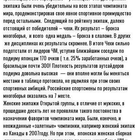
экипажа были очень убедительны на всех этапах чемпионата
мира, продемонстрировав свое явное спортивное преимущество
перед остальными. Следующий по рейтингу экипаж, далеко
отстоящий от победителей – чехи. Их результат – бронза
многоборья, и всего одна медаль – бронза в слаломе. В других
же дисциплинах их результаты скромнее. В итоге Чехи сильно
подотстали от лидеров ЧМ, уступив ближайшим соседям по
подиуму японцам 170 очков ( т.е. 25% заработанных очков), а
бразильцам почти 300! Плотность результатов аутсайдеров
подиума довольна высокая — они вполне могли бы меняться
местами в таблице протокола, не ущемляя при этом своих
спортивных амбиций. Российские спортсмены по результатам
многоборья оказались на 7 месте.
Женские экипажи Открытой группы, в отличие от мужских, в
прошедшие десять лет не проявляли такого постоянства в
назначении фаворитов чемпионата мира. Были, конечно, и
неожиданные «залетные» чемпионки, например женский экипаж
из Канады в 2007году. Но при этом, японская женская сборная