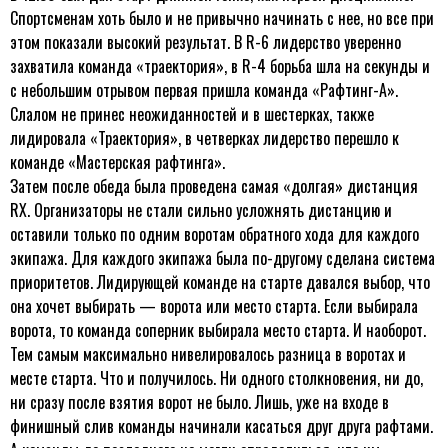
Спортсменам хоть было и не привычно начинать с нее, но все при
этом показали высокий результат. В R-6 лидерство уверенно
захватила команда «траектория», в R-4 борьба шла на секунды и
с небольшим отрывом первая пришла команда «Рафтинг-А».
Слалом не принес неожиданностей и в шестерках, также
лидировала «Траектория», в четверках лидерство перешло к
команде «Мастерская рафтинга».
Затем после обеда была проведена самая «долгая» дистанция
RX. Организаторы не стали сильно усложнять дистанцию и
оставили только по одним воротам обратного хода для каждого
экипажа. Для каждого экипажа была по-другому сделана система
приоритетов. Лидирующей команде на старте давался выбор, что
она хочет выбирать — ворота или место старта. Если выбирала
ворота, то команда соперник выбирала место старта. И наоборот.
Тем самым максимально нивелировалось разница в воротах и
месте старта. Что и получилось. Ни одного столкновения, ни до,
ни сразу после взятия ворот не было. Лишь, уже на входе в
финишный слив команды начинали касаться друг друга рафтами.