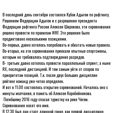
В последний день сентября состоялся Кубок Адыгеи по рафтингу.
Решением Федерации Адыгеи и с разрешения президента
Федерации рафтинга России Алексея Широкова, эти соревнования
решено провести по правилам WRF. Это решение было
продиктовано несколькими позициями.
Во-первых, давно хотелось попробовать и обкатать новые правила.
Во-вторых, на эти соревнования приехали опытные спортсмены,
которым не требовалось подтверждение разрядов.
В- третьих давно хотелось провести параллельный спринт, а ныне
RX, последний дистанцией. И тем самым уйти от споров по
приоритетам позиций. Т.к. после двух больших дисциплин
рейтинг команд уже четко определен.
И вот в 11.00 состоялось открытие соревнований. Началось оно с
минуты молчания, в память об Алексее Коробейникова.
Погибшему 2016 году спасая туристку на реке Чегем.
Соревнования носят его имя.
В 12.30 был дан старт длинной гонке, как первой дисциплине.