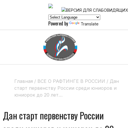
Powered by
Translate
Главная
/
ВСЕ О РАФТИНГЕ В РОССИИ
/
Дан
старт первенству России среди юниоров и
юниорок до 20 лет…
Дан старт первенству России