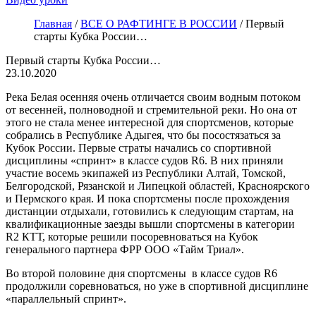
Главная
/
ВСЕ О РАФТИНГЕ В РОССИИ
/
Первый
старты Кубка России…
Первый старты Кубка России…
23.10.2020
Река Белая осенняя очень отличается своим водным потоком
от весенней, полноводной и стремительной реки. Но она от
этого не стала менее интересной для спортсменов, которые
собрались в Республике Адыгея, что бы посостязаться за
Кубок России. Первые страты начались со спортивной
дисциплины «спринт» в классе судов R6. В них приняли
участие восемь экипажей из Республики Алтай, Томской,
Белгородской, Рязанской и Липецкой областей, Красноярского
и Пермского края. И пока спортсмены после прохождения
дистанции отдыхали, готовились к следующим стартам, на
квалификационные заезды вышли спортсмены в категории
R2 КТТ, которые решили посоревноваться на Кубок
генерального партнера ФРР ООО «Тайм Триал».
Во второй половине дня спортсмены в классе судов R6
продолжили соревноваться, но уже в спортивной дисциплине
«параллельный спринт».