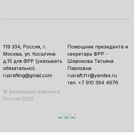
119 334, Россия, г.
Помощник президента и
Москва, ул. Косыгина
секретарь ФРР -
д.15 для ФРР (указывать
Широкова Татьяна
обязательно).
Павловна
rusrafting@gmail.com
rusraft.frr@yandex.ru
тел. +7 910 394 4676
© Федерация рафтинга
России 2026