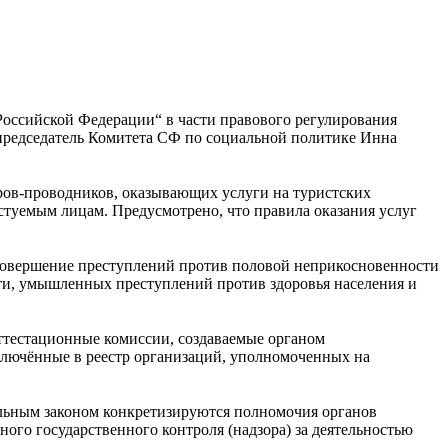
Российской Федерации“ в части правового регулирования
 председатель Комитета СФ по социальной политике Инна
оров-проводников, оказывающих услуги на туристских
тестуемым лицам. Предусмотрено, что правила оказания услуг
совершение преступлений против половой неприкосновенности
ти, умышленных преступлений против здоровья населения и
аттестационные комиссии, создаваемые органом
лючённые в реестр организаций, уполномоченных на
ральным законом конкретизируются полномочия органов
ного государственного контроля (надзора) за деятельностью