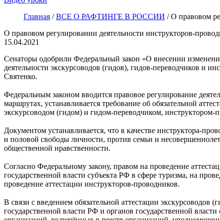
Главная
/
ВСЕ О РАФТИНГЕ В РОССИИ
/
О правовом р
О правовом регулировании деятельности инструкторов-прово
15.04.2021
Сенаторы одобрили Федеральный закон «О внесении изменений
деятельности экскурсоводов (гидов), гидов-переводчиков и и
Святенко.
⠀
Федеральным законом вводится правовое регулирование деятел
маршрутах, устанавливается требование об обязательной аттес
экскурсоводом (гидом) и гидом-переводчиком, инструктором-
⠀
Документом устанавливается, что в качестве инструктора-пров
и половой свободы личности, против семьи и несовершенноле
общественной нравственности.
⠀
Согласно Федеральному закону, правом на проведение аттеста
государственной власти субъекта РФ в сфере туризма, на про
проведение аттестации инструкторов-проводников.
⠀
В связи с введением обязательной аттестации экскурсоводов
государственной власти РФ и органов государственной власти
организаций, включённых в реестр организаций, уполномоче