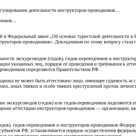
егулировании деятельности инструкторов-проводников…
дников…
 в Федеральный закон „Об основах туристской деятельности в 
нструкторов-проводников». Докладчиком по этому вопросу стала
ьности экскурсоводов (гидов), гидов-переводчиков и инструкт
тации указанных лиц, порядок её проведения и требования к ат
проводником определяются Правительством РФ.
одника не может быть аттестовано лицо, имеющее судимость за 
тних, иных тяжких и особо тяжких преступлений против личнос
ции экскурсоводов (гидов) или гидов-переводчиков наделяются 
ведение аттестации инструкторов-проводников — организации, вк
 (гидов), гидов-переводчиков и инструкторов-проводников Феде
 субъектов РФ, устанавливается порядок осуществления федераль
нных на проведение аттестации инструкторов-проводников.