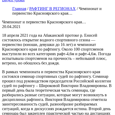
Главная
/
РАФТИНГ В РЕГИОНАХ
/
Чемпионат и
первенство Красноярского края…
Чемпионат и первенство Красноярского края…
20.04.2021
18 апреля 2021 года на Абаканской протоке р. Енисей
состоялось открытие водного спортивного сезона —
первенство (юноши, девушки до 16 лет) и чемпионат
Красноярского края по рафтингу. Около 100 спортсменов
выступили во всех категориях рафт-4,6м и рафт-4,6ж. Погода
испытывала спортсменов на прочность – небольшой плюс,
ветрено, но обошлось без дождя.
В рамках чемпионата и первенства Красноярского края
состоялся семинар спортивных судей по рафтингу. Семинар
прошел под руководством председателя Российской коллегии
судей по рафтингу – Широковой Виктории Владимировны. В
первый день была теоретическая часть семинара, где
разбирались разные ситуации, которые могут возникнуть в
дисциплинах рафтинга. Виктория Владимировна отметила
заинтересованность судей, разнообразие разбираемых
ситуаций, когда в дискуссиях рождается истина. Второй день
семинара был закреплен практической частью на дистанциях