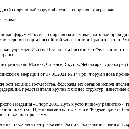
дный спортивный форум «Россия – спортивная держава»
держава»
ивный форум «Россия – спортивная держава», который проводит
нистерство спорта Российской Федерации и Правительство Рес
ава» учрежден Указом Президента Российской Федерации и тра
страны.
ие принимали Москва, Саранск, Якутск, Чебоксары, Доброград 
ссийской Федерации от 07.06.2021 № 144-рп, Форум вновь пройде
ностные лица государства, федеральных органов исполнительно
дераций, представители крупных бизнес-структур, известные 
ного заседания «Спорт 2030. Путь к устойчивому развитию», т
ной повестки. Предполагается, что всего в Форуме примут боле
-выставочной программы.
й выставочный центр «Казань Экспо», являющийся одним из к