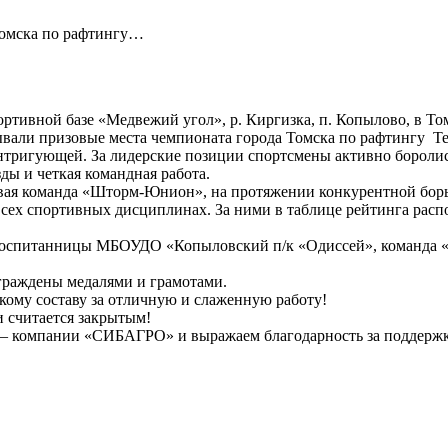
Томска по рафтингу…
ртивной базе «Медвежий угол», р. Киргизка, п. Копылово, в Том
вали призовые места чемпионата города Томска по рафтингу Те
интригующей. За лидерские позиции спортсмены активно бороли
ды и четкая командная работа.
я команда «Шторм-Юнион», на протяжении конкурентной борьб
о всех спортивных дисциплинах. За ними в таблице рейтинга р
, воспитанницы МБОУДО «Копыловский п/к «Одиссей», команда 
граждены медалями и грамотами.
кому составу за отличную и слаженную работу!
 считается закрытым!
— компании «СИБАГРО» и выражаем благодарность за поддержку