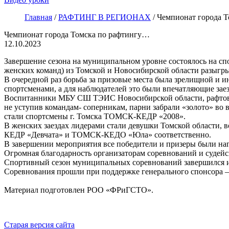
Главная
/
РАФТИНГ В РЕГИОНАХ
/
Чемпионат города 
Чемпионат города Томска по рафтингу…
12.10.2023
Завершение сезона на муниципальном уровне состоялось на спо
женских команд) из Томской и Новосибирской области разыгры
В очередной раз борьба за призовые места была зрелищной и 
спортсменами, а для наблюдателей это были впечатляющие заез
Воспитанники МБУ СШ ТЭИС Новосибирской области, рафтова
не уступив командам- соперникам, парни забрали «золото» в
стали спортсмены г. Томска ТОМСК-КЕДР «2008».
В женских заездах лидерами стали девушки Томской области
КЕДР «Девчата» и ТОМСК-КЕДО «Юла» соответственно.
В завершении мероприятия все победители и призеры были на
Огромная благодарность организаторам соревнований и судейс
Спортивный сезон муниципальных соревнований завершился и
Соревнования прошли при поддержке генерального спонсора 
Материал подготовлен РОО «ФРиГСТО».
Старая версия сайта