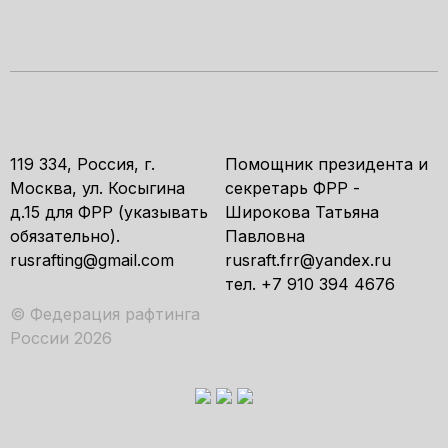
119 334, Россия, г.
Помощник президента и
Москва, ул. Косыгина
секретарь ФРР -
д.15 для ФРР (указывать
Широкова Татьяна
обязательно).
Павловна
rusrafting@gmail.com
rusraft.frr@yandex.ru
тел. +7 910 394 4676
© Федерация рафтинга
России 2026