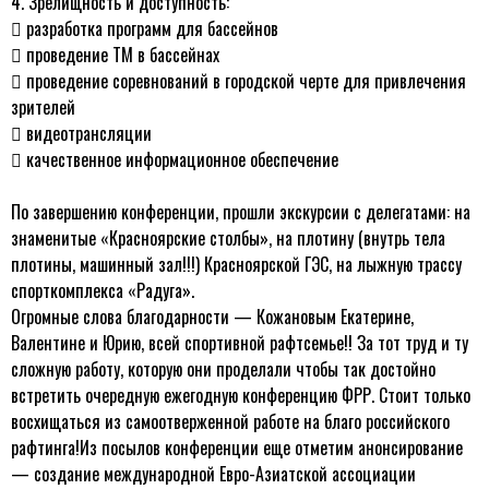
4. Зрелищность и доступность:

разработка программ для бассейнов

проведение ТМ в бассейнах

проведение соревнований в городской черте для привлечения
зрителей

видеотрансляции

качественное информационное обеспечение
По завершению конференции, прошли экскурсии с делегатами: на
знаменитые «Красноярские столбы», на плотину (внутрь тела
плотины, машинный зал!!!) Красноярской ГЭС, на лыжную трассу
спорткомплекса «Радуга».
Огромные слова благодарности — Кожановым Екатерине,
Валентине и Юрию, всей спортивной рафтсемье!! За тот труд и ту
сложную работу, которую они проделали чтобы так достойно
встретить очередную ежегодную конференцию ФРР. Стоит только
восхищаться из самоотверженной работе на благо российского
рафтинга!
Из посылов конференции еще отметим анонсирование
— создание международной Евро-Азиатской ассоциации