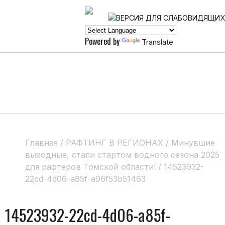
Powered by
Translate
Главная
/
РАФТИНГ В РЕГИОНАХ
/
Минувшие
выходные, стали стартом водного сезона 2025
для рафтеров Томской области!
/
14523932-
22cd-4d06-a85f-a96f53b51463
14523932-22cd-4d06-a85f-