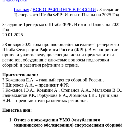
Главная
/
ВСЕ О РАФТИНГЕ В РОССИИ
/
Заседание
Тренерского Штаба ФРР: Итоги и Планы на 2025 Год
Заседание Тренерского Штаба ФРР: Итоги и Планы на 2025
Год
29.01.2025
28 января 2025 года прошло онлайн-заседание Тренерского
Штаба Федерации Рафтинга России (ФРР). В мероприятии
приняли участие ведущие специалисты и представители
регионов, обсудившие ключевые вопросы подготовки
сборной и развития рафтинга в стране.
Присутствовали:
? Кожанова Е.А. – главный тренер сборной России,
? Широков А.А. – президент ФРР,
? Кожанов Ю.А., Ковязин А., Степанов А.А., Малахова В.О.,
Галиахметов Р.Р., Горбунова Е.А., Ломцова Т.В., Тупицына
Н.Н. – представители различных регионов.
Повестка дня:
Отчет о прохождении УМО (углубленного
медицинского обследования) спортсменами сборной