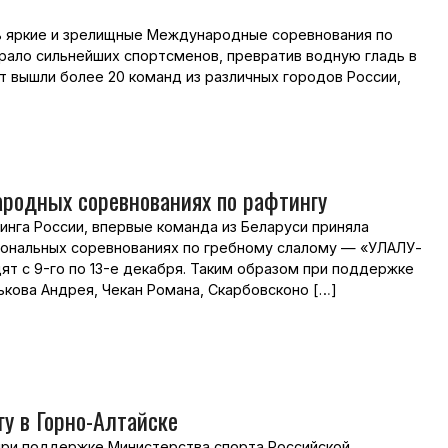
ись яркие и зрелищные Международные соревнования по
ало сильнейших спортсменов, превратив водную гладь в
рт вышли более 20 команд из различных городов России,
ародных соревнованиях по рафтингу
нга России, впервые команда из Беларуси приняла
иональных соревнованиях по гребному слалому — «УЛАЛУ-
т с 9-го по 13-е декабря. Таким образом при поддержке
ькова Андрея, Чекан Романа, Скарбовсконо […]
у в Горно-Алтайске
, при поддержке Министерства спорта Российской