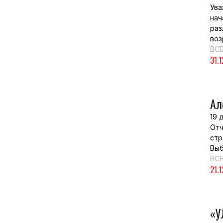
Ува
нач
раз
воз
ВСЕ
31.
Ал
19 
Отч
стр
Выб
ВСЕ
21.
«У