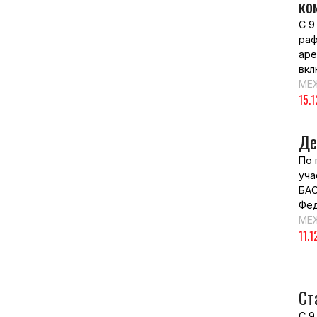
ко
С 9
раф
аре
вкл
МЕ
15.
Де
По 
уча
БАС
Фед
МЕ
11.1
Ст
С 9