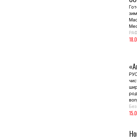
Гот
зим
Мас
Мес
РА
18.
«А
РУС
чис
шир
род
воп
Без
15.
Но