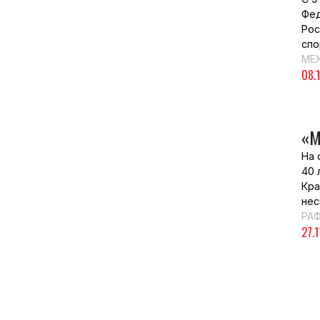
Фед
Рос
спо
МЕ
08.
«М
На 
40 
Кра
нес
РА
27.