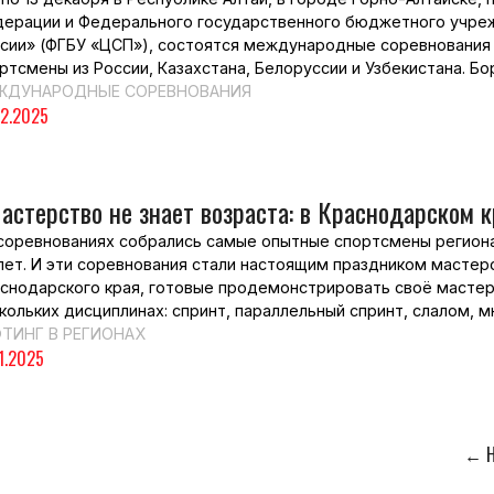
ерации и Федерального государственного бюджетного учреж
сии» (ФГБУ «ЦСП»), состоятся международные соревнования п
ртсмены из России, Казахстана, Белоруссии и Узбекистана. Бо
ЖДУНАРОДНЫЕ СОРЕВНОВАНИЯ
12.2025
астерство не знает возраста: в Краснодарском 
соревнованиях собрались самые опытные спортсмены регион
лет. И эти соревнования стали настоящим праздником мастерс
снодарского края, готовые продемонстрировать своё мастер
кольких дисциплинах: спринт, параллельный спринт, слалом, 
ФТИНГ В РЕГИОНАХ
11.2025
← Н