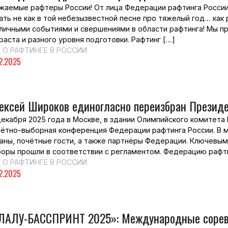
жаемые рафтеры России! От лица Федерации рафтинга России
ать не как в той небезызвестной песне про тяжелый год… как 
личными событиями и свершениями в области рафтинга! Мы п
раста и разного уровня подготовки. Рафтинг […]
 О РАФТИНГЕ В РОССИИ
12.2025
ексей Широков единогласно переизбран Презид
декабря 2025 года в Москве, в здании Олимпийского комитет
ётно-выборная конференция Федерации рафтинга России. В м
аны, почётные гости, а также партнёры Федерации. Ключевы
оры прошли в соответствии с регламентом. Федерацию рафти
 О РАФТИНГЕ В РОССИИ
12.2025
ЛАЛУ-БАССПРИНТ 2025»: Международные соревн