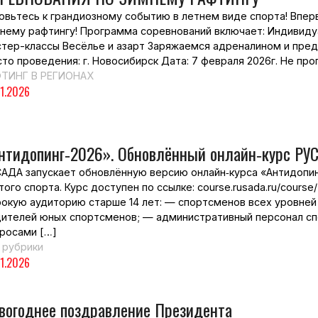
овьтесь к грандиозному событию в летнем виде спорта! Впер
нему рафтингу! Программа соревнований включает: Индивиду
тер-классы Весёлье и азарт Заряжаемся адреналином и пред
то проведения: г. Новосибирск Дата: 7 февраля 2026г. Не про
ФТИНГ В РЕГИОНАХ
01.2026
нтидопинг‑2026». Обновлённый онлайн‑курс РУ
АДА запускает обновлённую версию онлайн‑курса «Антидопи
того спорта. Курс доступен по ссылке: course.rusada.ru/cour
окую аудиторию старше 14 лет: — спортсменов всех уровней
ителей юных спортсменов; — административный персонал спо
росами […]
 рубрики
01.2026
вогоднее поздравление Президента