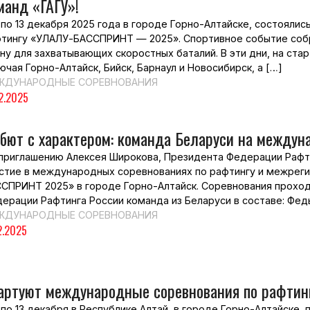
манд «ГАГУ»!
 по 13 декабря 2025 года в городе Горно-Алтайске, состоял
тингу «УЛАЛУ-БАССПРИНТ — 2025». Спортивное событие собр
ну для захватывающих скоростных баталий. В эти дни, на ста
ючая Горно-Алтайск, Бийск, Барнаул и Новосибирск, а […]
ЖДУНАРОДНЫЕ СОРЕВНОВАНИЯ
12.2025
бют с характером: команда Беларуси на междун
приглашению Алексея Широкова, Президента Федерации Рафти
стие в международных соревнованиях по рафтингу и межрег
СПРИНТ 2025» в городе Горно-Алтайск. Соревнования проходя
ерации Рафтинга России команда из Беларуси в составе: Фед
ЖДУНАРОДНЫЕ СОРЕВНОВАНИЯ
2.2025
артуют международные соревнования по рафтинг
 по 13 декабря в Республике Алтай, в городе Горно-Алтайске