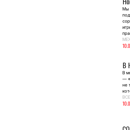
Но
Мы 
под
сор
игр
пра
МЕ
10.
В 
В м
— «
не 
кот
ВСЕ
10.
СО