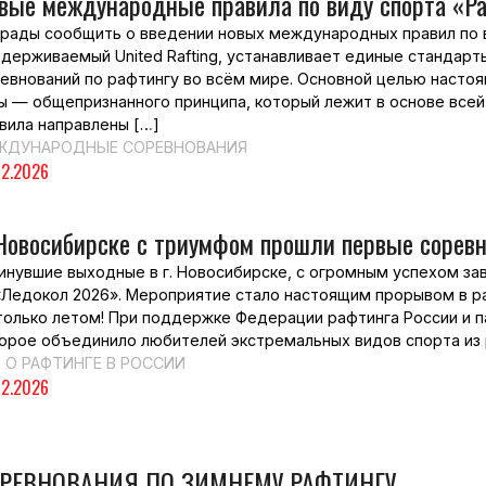
вые международные правила по виду спорта «Р
рады сообщить о введении новых международных правил по в
держиваемый United Rafting, устанавливает единые стандарт
евнований по рафтингу во всём мире. Основной целью насто
ы — общепризнанного принципа, который лежит в основе всей
вила направлены […]
ЖДУНАРОДНЫЕ СОРЕВНОВАНИЯ
02.2026
Новосибирске с триумфом прошли первые соревн
инувшие выходные в г. Новосибирске, с огромным успехом за
Ледокол 2026». Мероприятие стало настоящим прорывом в раз
только летом! При поддержке Федерации рафтинга России и 
орое объединило любителей экстремальных видов спорта из р
 О РАФТИНГЕ В РОССИИ
02.2026
РЕВНОВАНИЯ ПО ЗИМНЕМУ РАФТИНГУ