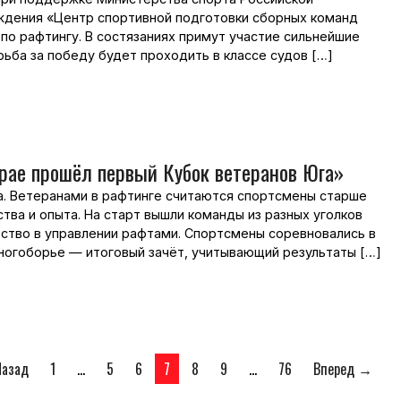
дения «Центр спортивной подготовки сборных команд
о рафтингу. В состязаниях примут участие сильнейшие
рьба за победу будет проходить в классе судов […]
крае прошёл первый Кубок ветеранов Юга»
а. Ветеранами в рафтинге считаются спортсмены старше
тва и опыта. На старт вышли команды из разных уголков
ство в управлении рафтами. Спортсмены соревновались в
многоборье — итоговый зачёт, учитывающий результаты […]
азад
1
…
5
6
7
8
9
…
76
Вперед →